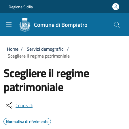
Salta al contenuto principale
Skip to footer content
Regione Sicilia
Comune di Bompietro
Briciole di pane
Home
/
Servizi demografici
/
Scegliere il regime patrimoniale
Scegliere il regime
patrimoniale
Condividi
Normativa di riferimento