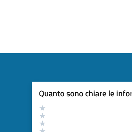
Quanto sono chiare le info
Valutazione
Valuta 5 stelle su 5
Valuta 4 stelle su 5
Valuta 3 stelle su 5
Valuta 2 stelle su 5