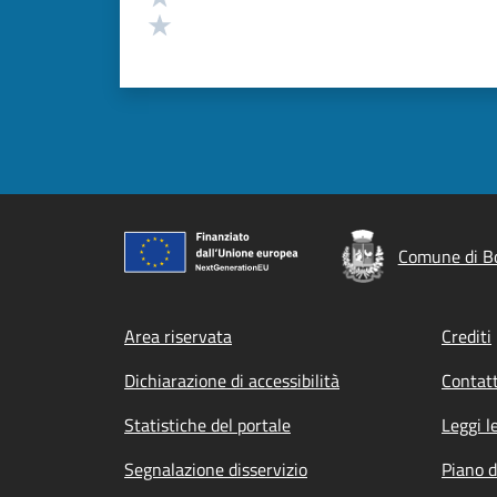
Valuta 1 stelle su 5
Comune di B
Footer menu
Area riservata
Crediti
Dichiarazione di accessibilità
Contatt
Statistiche del portale
Leggi l
Segnalazione disservizio
Piano d