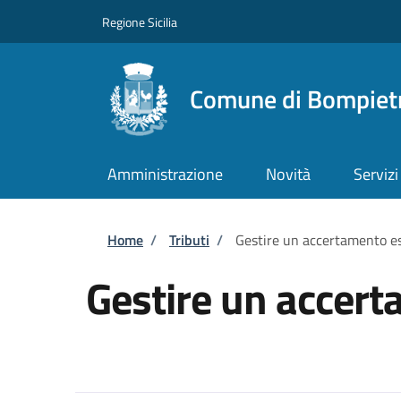
Salta al contenuto principale
Skip to footer content
Regione Sicilia
Comune di Bompiet
Amministrazione
Novità
Servizi
Briciole di pane
Home
/
Tributi
/
Gestire un accertamento e
Gestire un accer