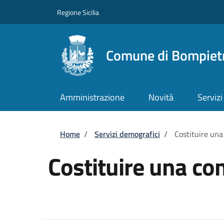
Salta al contenuto principale
Skip to footer content
Regione Sicilia
Comune di Bompiet
Amministrazione
Novità
Servizi
Briciole di pane
Home
/
Servizi demografici
/
Costituire una
Costituire una con