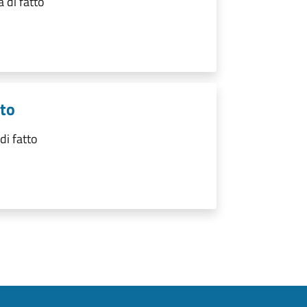
 di fatto
tto
di fatto