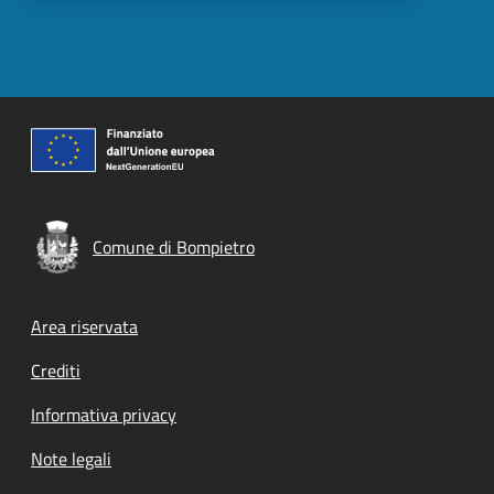
Comune di Bompietro
Footer menu
Area riservata
Crediti
Informativa privacy
Note legali