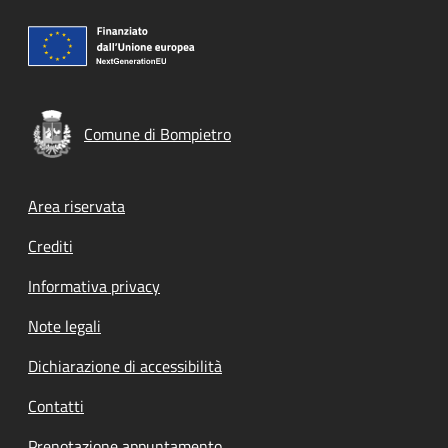
Comune di Bompietro
Footer menu
Area riservata
Crediti
Informativa privacy
Note legali
Dichiarazione di accessibilità
Contatti
Prenotazione appuntamento