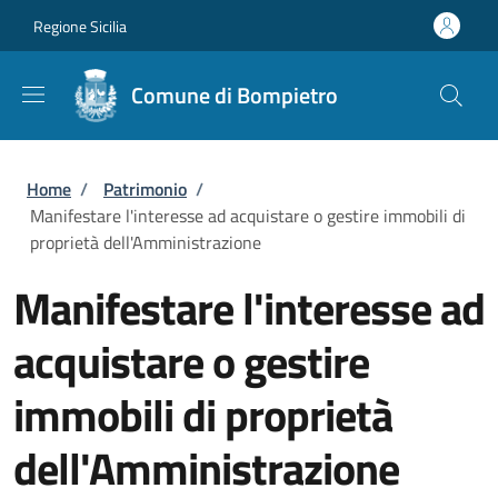
Salta al contenuto principale
Skip to footer content
Regione Sicilia
Comune di Bompietro
Briciole di pane
Home
/
Patrimonio
/
Manifestare l'interesse ad acquistare o gestire immobili di
proprietà dell'Amministrazione
Manifestare l'interesse ad
acquistare o gestire
immobili di proprietà
dell'Amministrazione