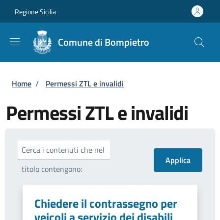
Salta al contenuto principale
Skip to footer content
Regione Sicilia
Comune di Bompietro
Briciole di pane
Home
/
Permessi ZTL e invalidi
Permessi ZTL e invalidi
Cerca i contenuti che nel
titolo contengono:
Chiedere il contrassegno per
veicoli a servizio dei disabili