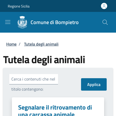
Salta al contenuto principale
Skip to footer content
Regione Sicilia
Comune di Bompietro
Briciole di pane
Home
/
Tutela degli animali
Tutela degli animali
Cerca i contenuti che nel
titolo contengono:
Segnalare il ritrovamento di
una carcassa animale