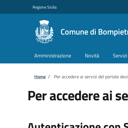
Salta al contenuto principale
Skip to footer content
Regione Sicilia
Comune di Bompiet
Amministrazione
Novità
Servizi
Briciole di pane
Home
/
Per accedere ai servizi del portale dev
Per accedere ai se
Autenticazione con 