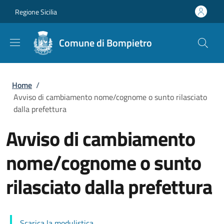
Salta al contenuto principale
Skip to footer content
Regione Sicilia
Comune di Bompietro
Briciole di pane
Home
/
Avviso di cambiamento nome/cognome o sunto rilasciato
dalla prefettura
Avviso di cambiamento
nome/cognome o sunto
rilasciato dalla prefettura
Scarica la modulistica