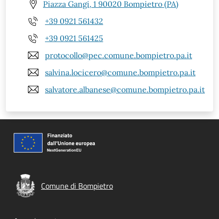
Piazza Gangi, 1 90020 Bompietro (PA)
+39 0921 561432
+39 0921 561425
protocollo@pec.comune.bompietro.pa.it
salvina.locicero@comune.bompietro.pa.it
salvatore.albanese@comune.bompietro.pa.it
Comune di Bompietro