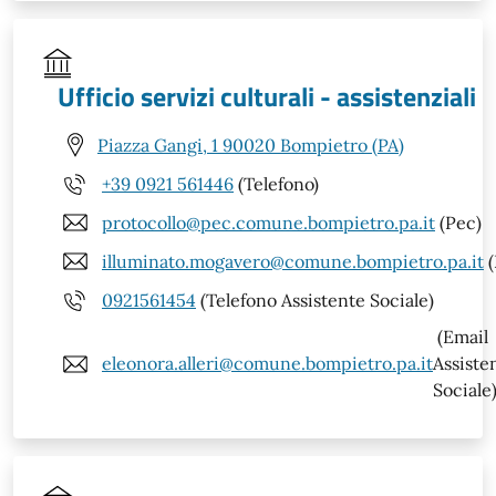
Ufficio servizi culturali - assistenziali
Piazza Gangi, 1 90020 Bompietro (PA)
+39 0921 561446
(Telefono)
protocollo@pec.comune.bompietro.pa.it
(Pec)
illuminato.mogavero@comune.bompietro.pa.it
(
0921561454
(Telefono Assistente Sociale)
(Email
eleonora.alleri@comune.bompietro.pa.it
Assiste
Sociale