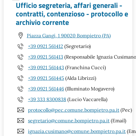
Ufficio segreteria, affari generali -
contratti, contenzioso - protocollo e
archivio corrente
Piazza Gangi, 1 90020 Bompietro (PA)
+39 0921 561412
(Segretario)
+39 0921 561413
(Responsabile Ignazia Cusimano
+39 0921 561443
(Franchina Cuccì)
+39 0921 561445
(Alda Librizzi)
+39 0921 561446
(Illuminato Mogavero)
+39 333 8300838
(Lucio Vaccarella)
protocollo@pec.comune.bompietro.pa.it
(Pec)
segretario@comune.bompietro.pa.it
(Email)
ignazia.cusimano@comune.bompietro.pa.it
(Ema