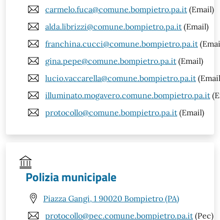
carmelo.fuca@comune.bompietro.pa.it
(Email)
alda.librizzi@comune.bompietro.pa.it
(Email)
franchina.cucci@comune.bompietro.pa.it
(Emai
gina.pepe@comune.bompietro.pa.it
(Email)
lucio.vaccarella@comune.bompietro.pa.it
(Email
illuminato.mogavero.comune.bompietro.pa.it
(E
protocollo@comune.bompietro.pa.it
(Email)
Polizia municipale
Piazza Gangi, 1 90020 Bompietro (PA)
protocollo@pec.comune.bompietro.pa.it
(Pec)