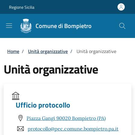
Salta al contenuto principale
Skip to footer content
Regione Sicilia
Comune di Bompietro
Briciole di pane
Home
/
Unità organizzative
/
Unità organizzative
Unità organizzative
Ufficio protocollo
Piazza Gangi 90020 Bompietro (PA)
protocollo@pec.comune.bompietro.pa.it