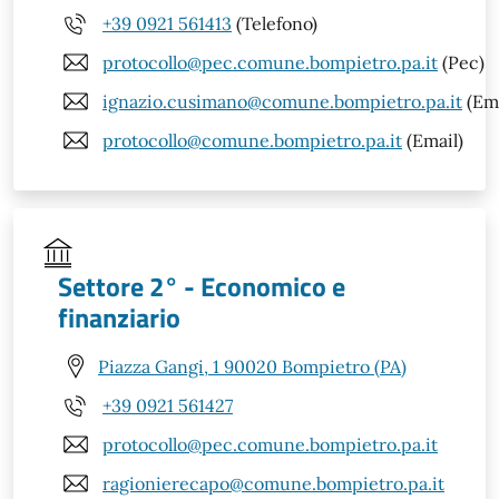
+39 0921 561413
(Telefono)
protocollo@pec.comune.bompietro.pa.it
(Pec)
ignazio.cusimano@comune.bompietro.pa.it
(Ema
protocollo@comune.bompietro.pa.it
(Email)
Settore 2° - Economico e
finanziario
Piazza Gangi, 1 90020 Bompietro (PA)
+39 0921 561427
protocollo@pec.comune.bompietro.pa.it
ragionierecapo@comune.bompietro.pa.it