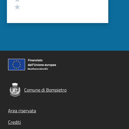
Valuta 1 stelle su 5
Comune di Bompietro
Footer menu
Area riservata
Crediti