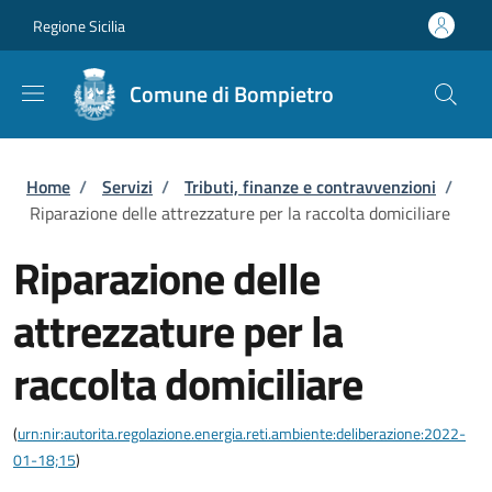
Salta al contenuto principale
Skip to footer content
Regione Sicilia
Comune di Bompietro
Briciole di pane
Home
/
Servizi
/
Tributi, finanze e contravvenzioni
/
Riparazione delle attrezzature per la raccolta domiciliare
Riparazione delle
attrezzature per la
raccolta domiciliare
(
urn:nir:autorita.regolazione.energia.reti.ambiente:deliberazione:2022-
01-18;15
)