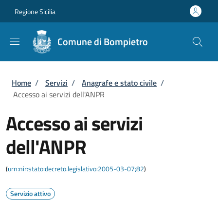
Salta al contenuto principale
Skip to footer content
Regione Sicilia
Comune di Bompietro
Briciole di pane
Home
/
Servizi
/
Anagrafe e stato civile
/
Accesso ai servizi dell'ANPR
Accesso ai servizi
dell'ANPR
(
urn:nir:stato:decreto.legislativo:2005-03-07;82
)
Servizio attivo