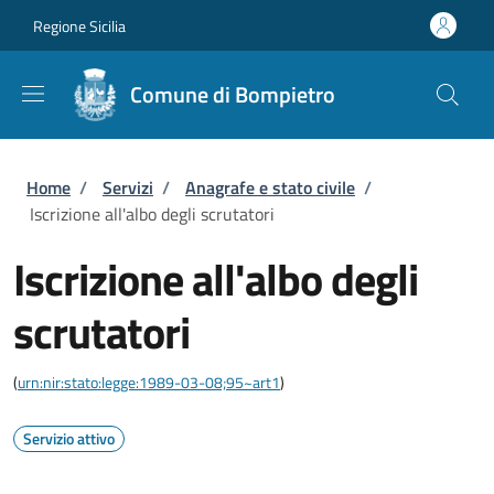
Salta al contenuto principale
Skip to footer content
Regione Sicilia
Comune di Bompietro
Briciole di pane
Home
/
Servizi
/
Anagrafe e stato civile
/
Iscrizione all'albo degli scrutatori
Iscrizione all'albo degli
scrutatori
(
urn:nir:stato:legge:1989-03-08;95~art1
)
Servizio attivo