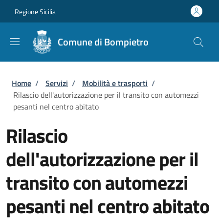
Salta al contenuto principale
Skip to footer content
Regione Sicilia
Comune di Bompietro
Briciole di pane
Home
/
Servizi
/
Mobilità e trasporti
/
Rilascio dell'autorizzazione per il transito con automezzi
pesanti nel centro abitato
Rilascio
dell'autorizzazione per il
transito con automezzi
pesanti nel centro abitato