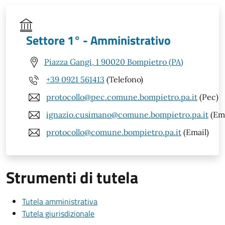
Settore 1° - Amministrativo
Piazza Gangi, 1 90020 Bompietro (PA)
+39 0921 561413
(Telefono)
protocollo@pec.comune.bompietro.pa.it
(Pec)
ignazio.cusimano@comune.bompietro.pa.it
(Ema
protocollo@comune.bompietro.pa.it
(Email)
Strumenti di tutela
Tutela amministrativa
Tutela giurisdizionale