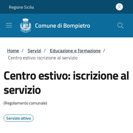
Salta al contenuto principale
Skip to footer content
Regione Sicilia
Comune di Bompietro
Briciole di pane
Home
/
Servizi
/
Educazione e formazione
/
Centro estivo: iscrizione al servizio
Centro estivo: iscrizione al
servizio
(Regolamento comunale)
Servizio attivo