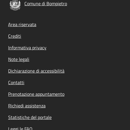
Comune di Bompietro
Footer menu
Area riservata
Crediti
Informativa privacy
Note legali
Dichiarazione di accessibilità
Contatti
Prenotazione appuntamento
Richiedi assistenza
Statistiche del portale
Leggi le FAQ