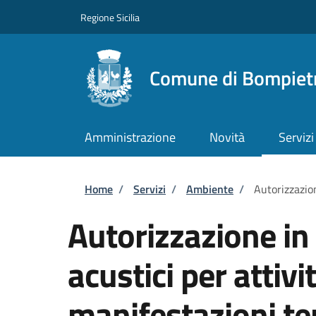
Salta al contenuto principale
Skip to footer content
Regione Sicilia
Comune di Bompiet
Amministrazione
Novità
Servizi
Briciole di pane
Home
/
Servizi
/
Ambiente
/
Autorizzazio
Autorizzazione in 
acustici per attiv
manifestazioni t