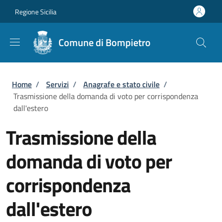
Salta al contenuto principale
Skip to footer content
Regione Sicilia
Comune di Bompietro
Briciole di pane
Home
/
Servizi
/
Anagrafe e stato civile
/
Trasmissione della domanda di voto per corrispondenza
dall'estero
Trasmissione della
domanda di voto per
corrispondenza
dall'estero