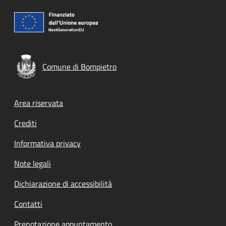
Comune di Bompietro
Footer menu
Area riservata
Crediti
Informativa privacy
Note legali
Dichiarazione di accessibilità
Contatti
Prenotazione appuntamento