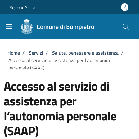
Salta al contenuto principale
Skip to footer content
Regione Sicilia
Comune di Bompietro
Briciole di pane
Home
/
Servizi
/
Salute, benessere e assistenza
/
Accesso al servizio di assistenza per l’autonomia
personale (SAAP)
Accesso al servizio di
assistenza per
l’autonomia personale
(SAAP)