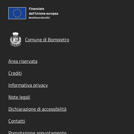
Comune di Bompietro
Footer menu
Area riservata
Crediti
Informativa privacy
Note legali
Dichiarazione di accessibilità
Contatti
Prenotazione appuntamento