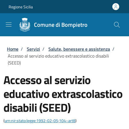
Salta al contenuto principale
Skip to footer content
Regione Sicilia
Comune di Bompietro
Briciole di pane
Home
/
Servizi
/
Salute, benessere e assistenza
/
Accesso al servizio educativo extrascolastico disabili
(SEED)
Accesso al servizio
educativo extrascolastico
disabili (SEED)
(
urn:nir:stato:legge:1992-02-05;104~art8
)