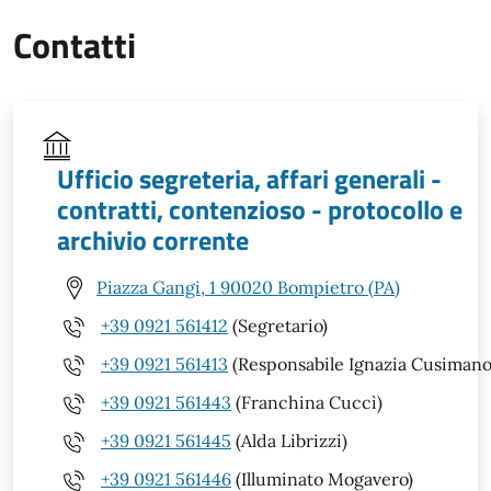
Contatti
Ufficio segreteria, affari generali -
contratti, contenzioso - protocollo e
archivio corrente
Piazza Gangi, 1 90020 Bompietro (PA)
+39 0921 561412
(Segretario)
+39 0921 561413
(Responsabile Ignazia Cusimano
+39 0921 561443
(Franchina Cuccì)
+39 0921 561445
(Alda Librizzi)
+39 0921 561446
(Illuminato Mogavero)