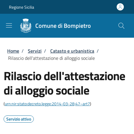
Salta al contenuto principale
Skip to footer content
Regione Sicilia
Comune di Bompietro
Briciole di pane
Home
/
Servizi
/
Catasto e urbanistica
/
Rilascio dell'attestazione di alloggio sociale
Rilascio dell'attestazione
di alloggio sociale
(
urn:nir:stato:decreto.legge:2014-03-28;47~art7
)
Servizio attivo