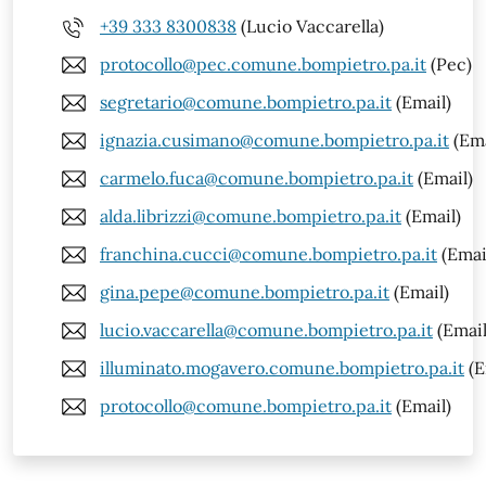
+39 333 8300838
(Lucio Vaccarella)
protocollo@pec.comune.bompietro.pa.it
(Pec)
segretario@comune.bompietro.pa.it
(Email)
ignazia.cusimano@comune.bompietro.pa.it
(Ema
carmelo.fuca@comune.bompietro.pa.it
(Email)
alda.librizzi@comune.bompietro.pa.it
(Email)
franchina.cucci@comune.bompietro.pa.it
(Emai
gina.pepe@comune.bompietro.pa.it
(Email)
lucio.vaccarella@comune.bompietro.pa.it
(Email
illuminato.mogavero.comune.bompietro.pa.it
(E
protocollo@comune.bompietro.pa.it
(Email)