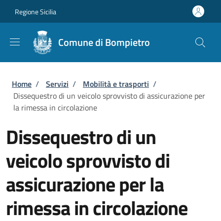
Salta al contenuto principale
Skip to footer content
Regione Sicilia
Comune di Bompietro
Briciole di pane
Home
/
Servizi
/
Mobilità e trasporti
/
Dissequestro di un veicolo sprovvisto di assicurazione per
la rimessa in circolazione
Dissequestro di un
veicolo sprovvisto di
assicurazione per la
rimessa in circolazione