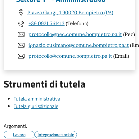
Piazza Gangi, 1 90020 Bompietro (PA)
+39 0921 561413
(Telefono)
protocollo@pec.comune.bompietro.pa.it
(Pec)
ignazio.cusimano@comune.bompietro.pa.it
(Ema
protocollo@comune.bompietro.pa.it
(Email)
Strumenti di tutela
Tutela amministrativa
Tutela giurisdizionale
Argomenti:
Lavoro
Integrazione sociale