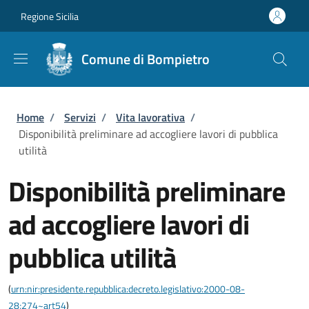
Salta al contenuto principale
Skip to footer content
Regione Sicilia
Comune di Bompietro
Briciole di pane
Home
/
Servizi
/
Vita lavorativa
/
Disponibilità preliminare ad accogliere lavori di pubblica
utilità
Disponibilità preliminare
ad accogliere lavori di
pubblica utilità
(
urn:nir:presidente.repubblica:decreto.legislativo:2000-08-
28;274~art54
)