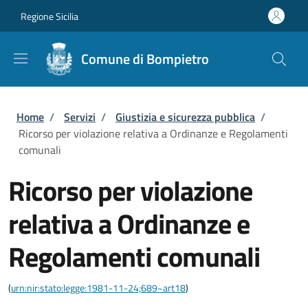
Salta al contenuto principale
Skip to footer content
Regione Sicilia
Comune di Bompietro
Briciole di pane
Home
/
Servizi
/
Giustizia e sicurezza pubblica
/
Ricorso per violazione relativa a Ordinanze e Regolamenti
comunali
Ricorso per violazione
relativa a Ordinanze e
Regolamenti comunali
(
urn:nir:stato:legge:1981-11-24;689~art18
)