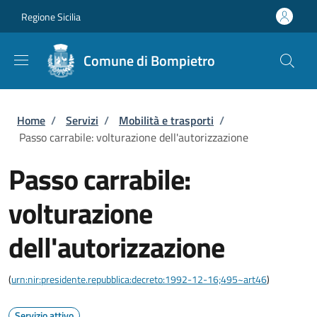
Salta al contenuto principale
Skip to footer content
Regione Sicilia
Comune di Bompietro
Briciole di pane
Home
/
Servizi
/
Mobilità e trasporti
/
Passo carrabile: volturazione dell'autorizzazione
Passo carrabile:
volturazione
dell'autorizzazione
(
urn:nir:presidente.repubblica:decreto:1992-12-16;495~art46
)
Servizio attivo