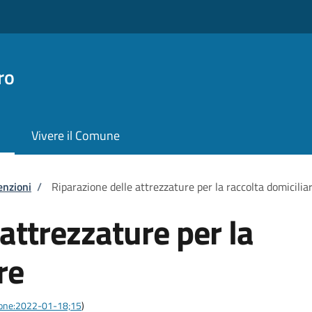
ro
Vivere il Comune
enzioni
/
Riparazione delle attrezzature per la raccolta domicilia
attrezzature per la
re
azione:2022-01-18;15
)