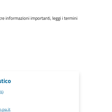
tre informazioni importanti, leggi i termini
stico
A)
.pa.it