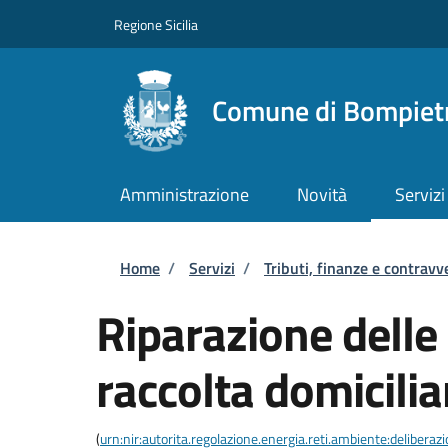
Salta al contenuto principale
Skip to footer content
Regione Sicilia
Comune di Bompiet
Amministrazione
Novità
Servizi
Briciole di pane
Home
/
Servizi
/
Tributi, finanze e contravv
Riparazione delle 
raccolta domicilia
(
urn:nir:autorita.regolazione.energia.reti.ambiente:deliber