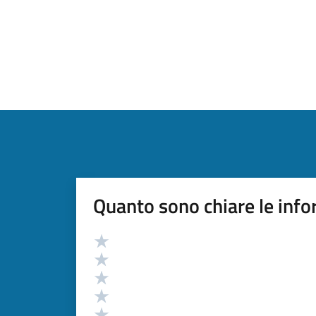
Quanto sono chiare le info
Valutazione
Valuta 5 stelle su 5
Valuta 4 stelle su 5
Valuta 3 stelle su 5
Valuta 2 stelle su 5
Valuta 1 stelle su 5