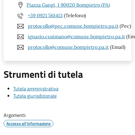
Piazza Gangi, 1 90020 Bompietro (PA)
+39 0921 561413
(Telefono)
protocollo@pec.comune.bompietro.pa.it
(Pec)
ignazio.cusimano@comune.bompietro.pa.it
(Ema
protocollo@comune.bompietro.pa.it
(Email)
Strumenti di tutela
Tutela amministrativa
Tutela giurisdizionale
Argomenti:
Accesso all'informazione