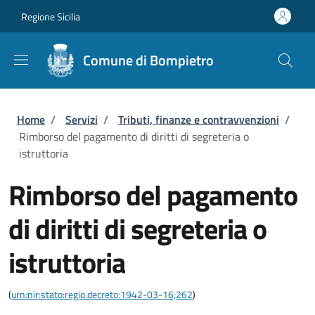
Salta al contenuto principale
Skip to footer content
Regione Sicilia
Comune di Bompietro
Briciole di pane
Home
/
Servizi
/
Tributi, finanze e contravvenzioni
/
Rimborso del pagamento di diritti di segreteria o
istruttoria
Rimborso del pagamento
di diritti di segreteria o
istruttoria
(
urn:nir:stato:regio.decreto:1942-03-16;262
)