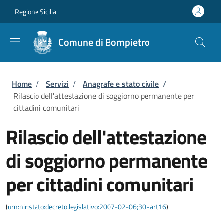
Salta al contenuto principale
Skip to footer content
Regione Sicilia
Comune di Bompietro
Briciole di pane
Home
/
Servizi
/
Anagrafe e stato civile
/
Rilascio dell'attestazione di soggiorno permanente per
cittadini comunitari
Rilascio dell'attestazione
di soggiorno permanente
per cittadini comunitari
(
urn:nir:stato:decreto.legislativo:2007-02-06;30~art16
)