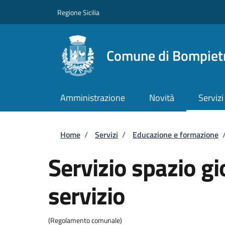
Salta al contenuto principale
Skip to footer content
Regione Sicilia
Comune di Bompiet
Amministrazione
Novità
Servizi
Briciole di pane
Home
/
Servizi
/
Educazione e formazione
Servizio spazio gi
servizio
(Regolamento comunale)