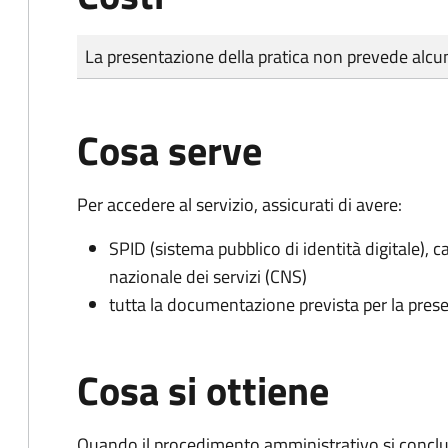
Tipo di pagamento
Importo
La presentazione della pratica non prevede al
Cosa serve
Per accedere al servizio, assicurati di avere:
SPID (sistema pubblico di identità digitale), ca
nazionale dei servizi (CNS)
tutta la documentazione prevista per la prese
Cosa si ottiene
Quando il procedimento amministrativo si conclud