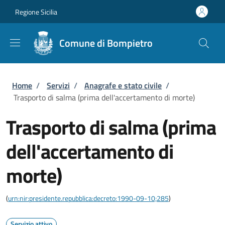
Salta al contenuto principale
Skip to footer content
Regione Sicilia
Comune di Bompietro
Briciole di pane
Home
/
Servizi
/
Anagrafe e stato civile
/
Trasporto di salma (prima dell'accertamento di morte)
Trasporto di salma (prima
dell'accertamento di
morte)
(
urn:nir:presidente.repubblica:decreto:1990-09-10;285
)
Servizio attivo