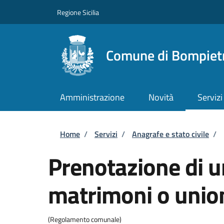
Salta al contenuto principale
Skip to footer content
Regione Sicilia
Comune di Bompiet
Amministrazione
Novità
Servizi
Briciole di pane
Home
/
Servizi
/
Anagrafe e stato civile
/
Prenotazione di u
matrimoni o unioni
(Regolamento comunale)