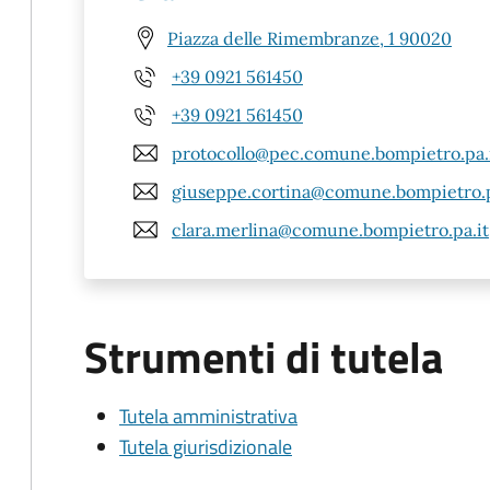
Piazza delle Rimembranze, 1 90020
+39 0921 561450
+39 0921 561450
protocollo@pec.comune.bompietro.pa.
giuseppe.cortina@comune.bompietro.p
clara.merlina@comune.bompietro.pa.it
Strumenti di tutela
Tutela amministrativa
Tutela giurisdizionale