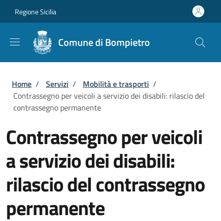
Salta al contenuto principale
Skip to footer content
Regione Sicilia
Comune di Bompietro
Briciole di pane
Home
/
Servizi
/
Mobilità e trasporti
/
Contrassegno per veicoli a servizio dei disabili: rilascio del
contrassegno permanente
Contrassegno per veicoli
a servizio dei disabili:
rilascio del contrassegno
permanente