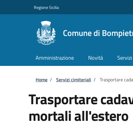
Salta al contenuto principale
Skip to footer content
Regione Sicilia
Comune di Bompiet
Amministrazione
Novità
Servizi
Briciole di pane
Home
/
Servizi cimiteriali
/
Trasportare cadav
Trasportare cadave
mortali all'estero