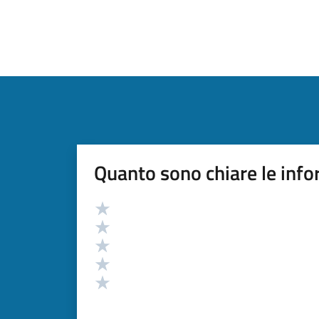
Quanto sono chiare le info
Valutazione
Valuta 5 stelle su 5
Valuta 4 stelle su 5
Valuta 3 stelle su 5
Valuta 2 stelle su 5
Valuta 1 stelle su 5