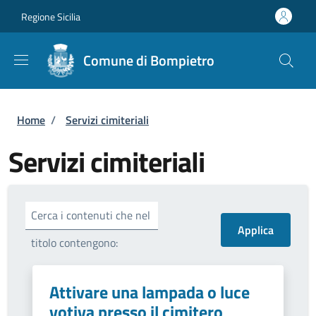
Salta al contenuto principale
Skip to footer content
Regione Sicilia
Comune di Bompietro
Briciole di pane
Home
/
Servizi cimiteriali
Servizi cimiteriali
Cerca i contenuti che nel
titolo contengono:
Attivare una lampada o luce
votiva presso il cimitero